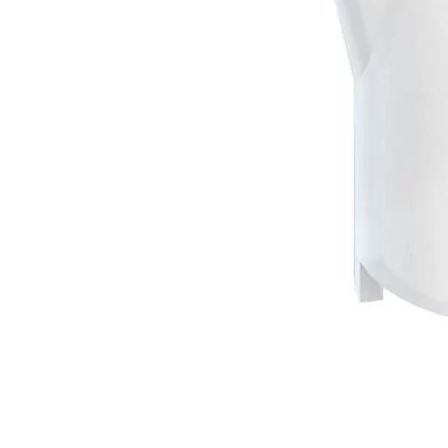
Disponible en stock
1
−
+
Ajouter au panier
À PROPOS DE NOUS
Conditions générales de ventes
Mentions légales
Politique de livraison
Politique de retour et remboursement
Nous contacter
Raccourcis
Mon Compte
Mes commandes
Mes produits favoris
Notre Blog
Nos marques
CONTACTEZ-NOUS