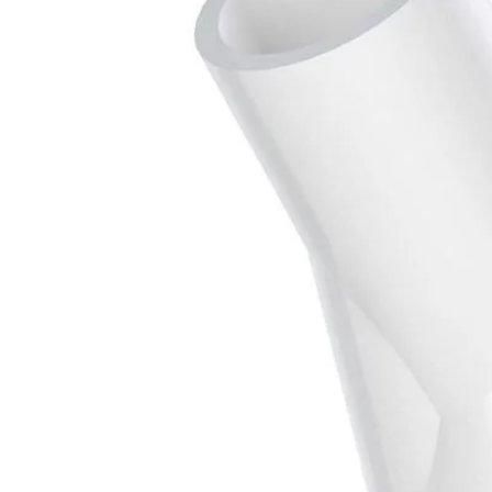
Accueil
Solutions Prothétiques
Straumann
Coiffes BONE LEVEL
STRAUMANN
CALCINABLE 25° VARIOBASE RC COI
Pas d'avis
425